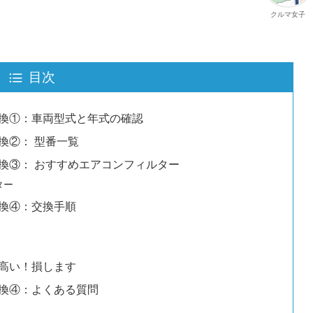
クルマ女子
目次
換①：車両型式と年式の確認
換②： 型番一覧
換③： おすすめエアコンフィルター
ター
換④：交換手順
高い！損します
換④：よくある質問