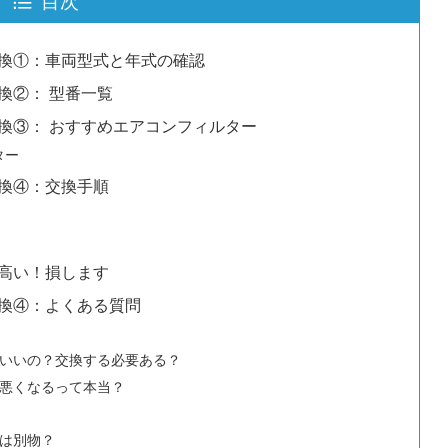
換①：車両型式と年式の確認
換②： 型番一覧
換③： おすすめエアコンフィルター
ター
換④：交換手順
高い！損します
換④：よくある質問
いいの？交換する必要ある？
悪くなるって本当？
は別物？