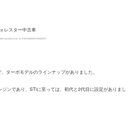
baru.jp/search/car_id_916018083000100522007/
まで、ターボモデルのラインナップがありました。
ジンであり、STiに至っては、初代と2代目に設定がありまし