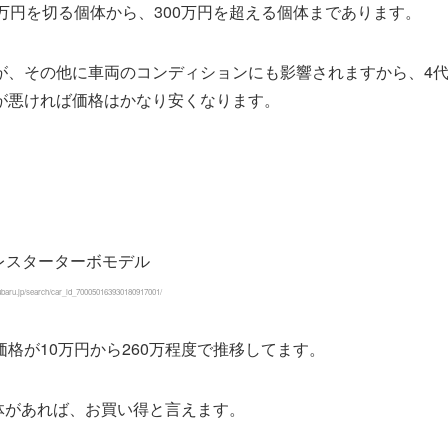
万円を切る個体から、300万円を超える個体まであります。
が、その他に車両のコンディションにも影響されますから、4
が悪ければ価格はかなり安くなります。
baru.jp/search/car_id_700050163930180917001/
格が10万円から260万程度で推移してます。
い個体があれば、お買い得と言えます。