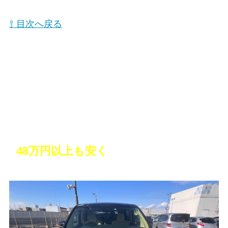
⇧ 目次へ戻る
10年越しの憧れのミニバンを購入！しか
も
48万円以上も安く
買えた！