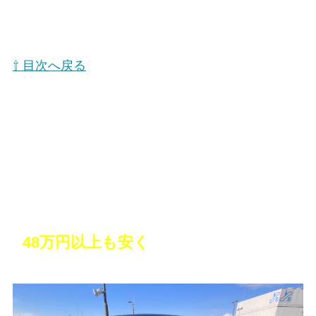
⇧ 目次へ戻る
10年越しの憧れのミニバンを購入！しか
も
48万円以上も安く
買えた！