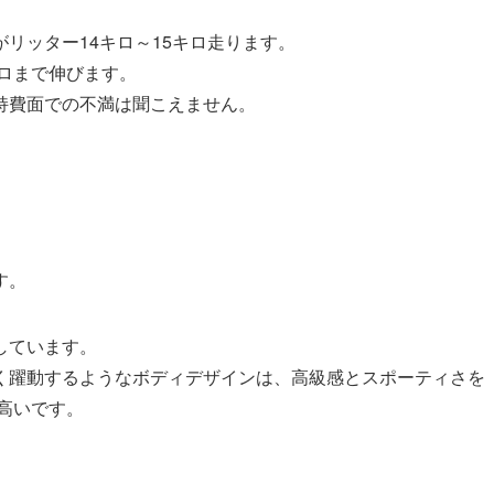
リッター14キロ～15キロ走ります。
キロまで伸びます。
持費面での不満は聞こえません。
す。
しています。
く躍動するようなボディデザインは、高級感とスポーティさを
も高いです。