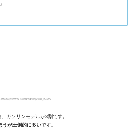
」
a.co.jp/cars/cx-5/feature/driving/?link_id=sbnv
割、ガソリンモデルが3割です。
ほうが圧倒的に多い
です。