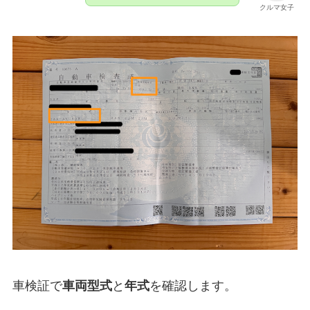
クルマ女子
車検証で
車両型式
と
年式
を確認します。