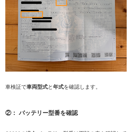
車検証で
車両型式
と
年式
を確認します。
②： バッテリー型番を確認