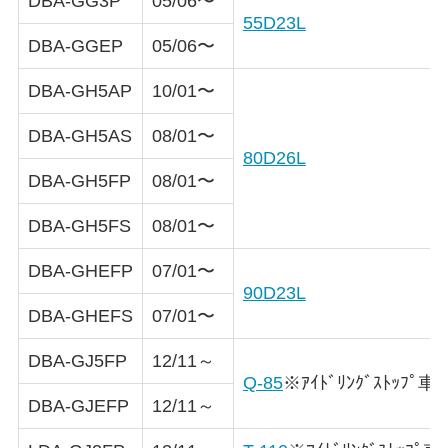
DBA-GG3P
05/06〜
55D23L
DBA-GGEP
05/06〜
DBA-GH5AP
10/01〜
DBA-GH5AS
08/01〜
80D26L
DBA-GH5FP
08/01〜
DBA-GH5FS
08/01〜
DBA-GHEFP
07/01〜
90D23L
DBA-GHEFS
07/01〜
DBA-GJ5FP
12/11～
Q-85
※ｱｲﾄﾞﾘﾝｸﾞｽﾄｯﾌﾟ車
DBA-GJEFP
12/11～