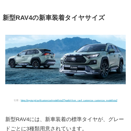
新型RAV4の新車装着タイヤサイズ
引用：
https://toyota.jp/rav4/customize/modellista2/?padid=from_rav4_customize_customize_modellista2
新型RAV4には、新車装着の標準タイヤが、グレー
ドごとに3種類用意されています。