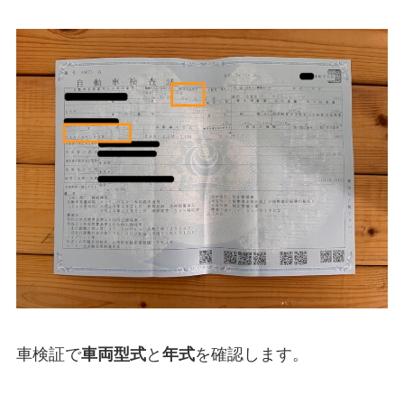
車検証で
車両型式
と
年式
を確認します。