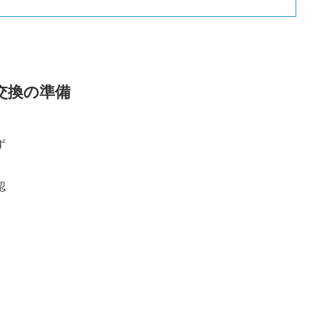
交換の準備
ず
認