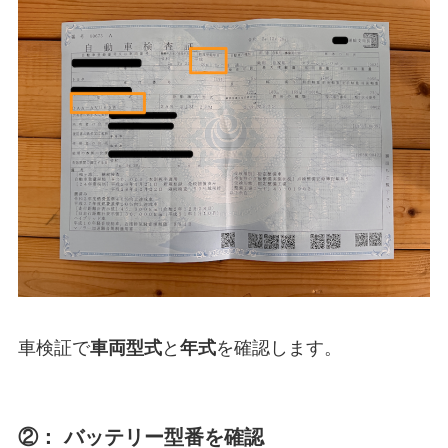
車検証で
車両型式
と
年式
を確認します。
②： バッテリー型番を確認