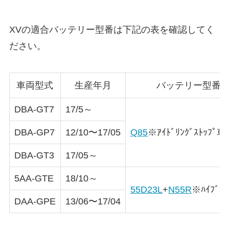
XVの適合バッテリー型番は下記の表を確認してく
ださい。
車両型式
生産年月
バッテリー型番
DBA-GT7
17/5～
DBA-GP7
12/10〜17/05
Q85
※ｱｲﾄﾞﾘﾝｸﾞｽﾄｯﾌﾟ車
DBA-GT3
17/05～
5AA-GTE
18/10～
55D23L
+
N55R
※ﾊｲﾌﾞﾘ
DAA-GPE
13/06〜17/04