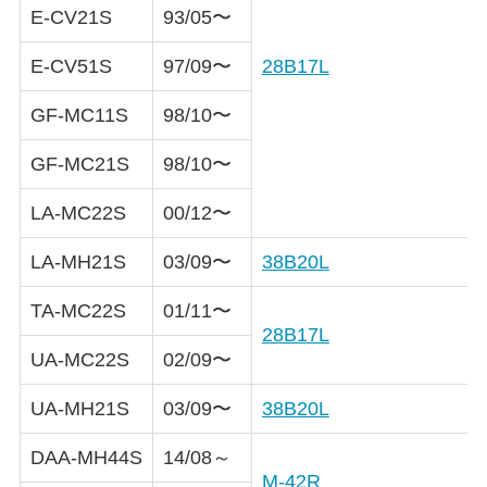
E-CV21S
93/05〜
E-CV51S
97/09〜
28B17L
GF-MC11S
98/10〜
GF-MC21S
98/10〜
LA-MC22S
00/12〜
LA-MH21S
03/09〜
38B20L
TA-MC22S
01/11〜
28B17L
UA-MC22S
02/09〜
UA-MH21S
03/09〜
38B20L
DAA-MH44S
14/08～
M-42R