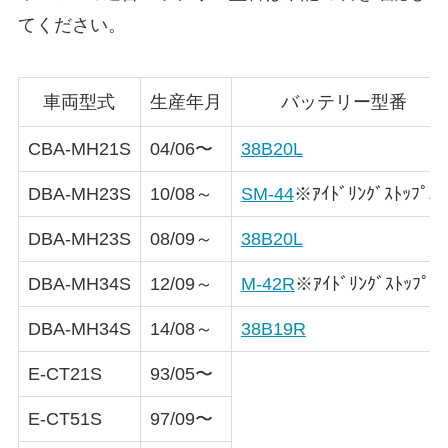
てください。
車両型式
生産年月
バッテリー型番
CBA-MH21S
04/06〜
38B20L
DBA-MH23S
10/08～
SM-44
※
ｱｲﾄﾞﾘﾝｸﾞｽﾄｯﾌﾟ車
DBA-MH23S
08/09～
38B20L
DBA-MH34S
12/09～
M-42R
※
ｱｲﾄﾞﾘﾝｸﾞｽﾄｯﾌﾟ車
DBA-MH34S
14/08～
38B19R
E-CT21S
93/05〜
E-CT51S
97/09〜