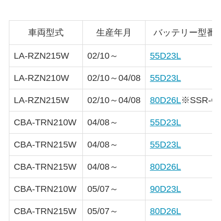
車両型式
生産年月
バッテリー型番
LA-RZN215W
02/10～
55D23L
LA-RZN210W
02/10～04/08
55D23L
LA-RZN215W
02/10～04/08
80D26L
※SSR-G
CBA-TRN210W
04/08～
55D23L
CBA-TRN215W
04/08～
55D23L
CBA-TRN215W
04/08～
80D26L
CBA-TRN210W
05/07～
90D23L
CBA-TRN215W
05/07～
80D26L