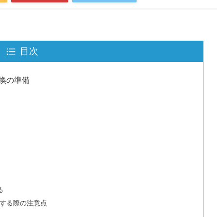
目次
換の準備
る
する際の注意点