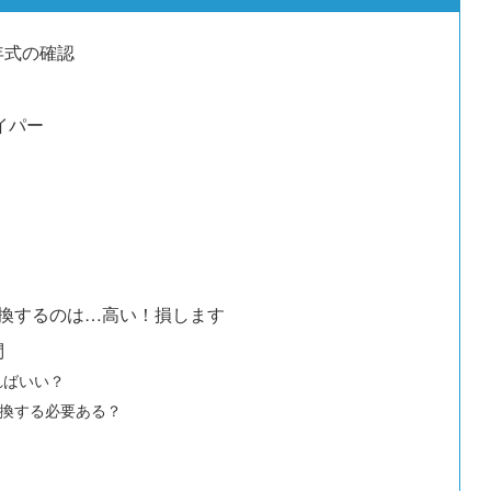
年式の確認
イパー
換するのは…高い！損します
問
ればいい？
換する必要ある？