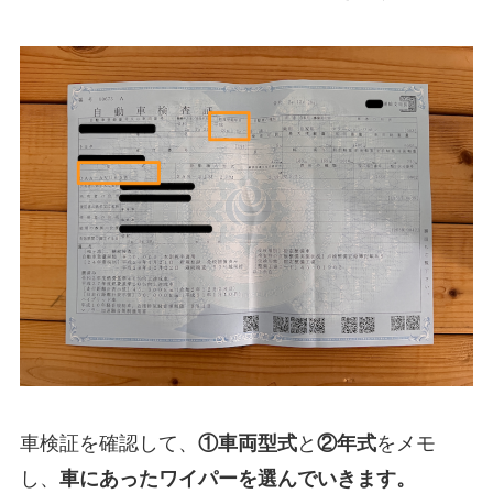
車検証を確認して、
①
車両型式
と
②年式
をメモ
し、
車にあったワイパーを選んでいきます。