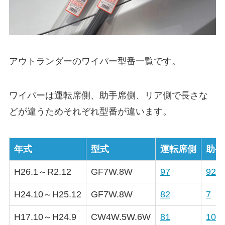
アウトランダー
のワイパー型番一覧です。
ワイパーは運転席側、助手席側、リア側で長さな
どが違うためそれぞれ型番が違います。
年式
型式
運転席側
助手
H26.1～R2.12
GF7W.8W
97
92
H24.10～H25.12
GF7W.8W
82
7
H17.10～H24.9
CW4W.5W.6W
81
10