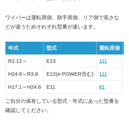
ワイパーは運転席側、助手席側、リア側で長さな
どが違うためそれぞれ型番が違います。
年式
型式
運転席側
R2.12～
E13
111
1
H24.9～R3.8
E12(e-POWER含む)
111
1
H17.1～H24.8
E11
81
3
ご自分の保有している型式・年式にあった型番を
確認してください。