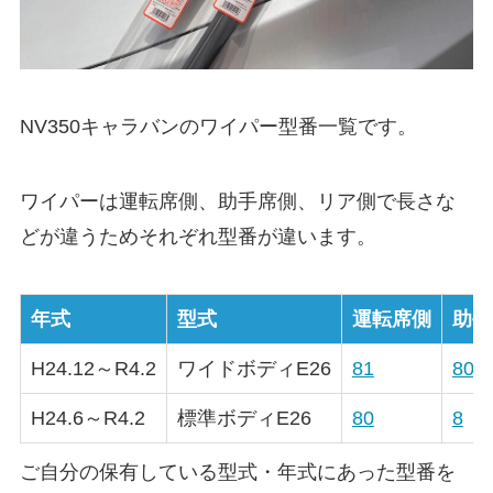
NV350キャラバン
のワイパー型番一覧です。
ワイパーは運転席側、助手席側、リア側で長さな
どが違うためそれぞれ型番が違います。
年式
型式
運転席側
助手
H24.12～R4.2
ワイドボディE26
81
80
H24.6～R4.2
標準ボディE26
80
8
ご自分の保有している型式・年式にあった型番を