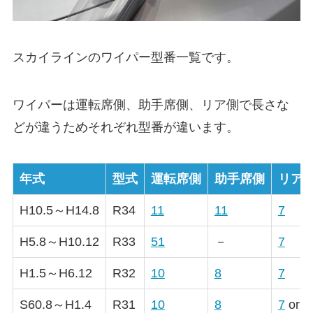
スカイライン
のワイパー型番一覧です。
ワイパーは運転席側、助手席側、リア側で長さな
どが違うためそれぞれ型番が違います。
年式
型式
運転席側
助手席側
リア
H10.5～H14.8
R34
11
11
7
H5.8～H10.12
R33
51
－
7
H1.5～H6.12
R32
10
8
7
S60.8～H1.4
R31
10
8
7
or
8