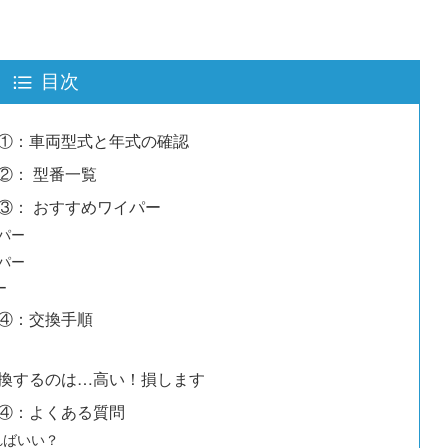
目次
①：車両型式と年式の確認
②： 型番一覧
③： おすすめワイパー
イパー
イパー
ー
④：交換手順
換するのは…高い！損します
④：よくある質問
ればいい？