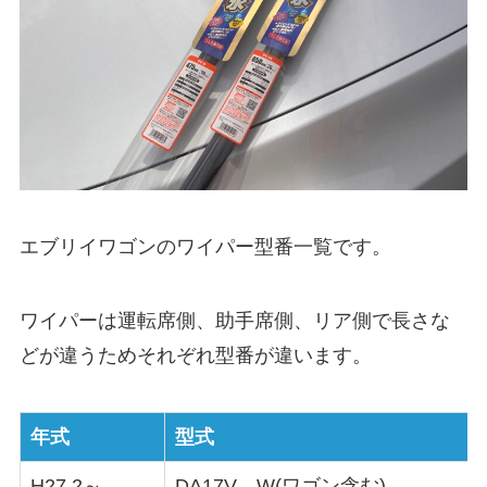
エブリイワゴン
のワイパー型番一覧です。
ワイパーは運転席側、助手席側、リア側で長さな
どが違うためそれぞれ型番が違います。
年式
型式
H27.2～
DA17V、W(ワゴン含む)