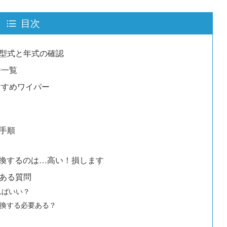
目次
両型式と年式の確認
番一覧
すすめワイパー
手順
換するのは…高い！損します
くある質問
ればいい？
換する必要ある？