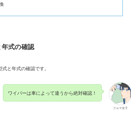
換
と年式の確認
型式と年式の確認です。
ワイパーは車によって違うから絶対確認！
クルマ女子