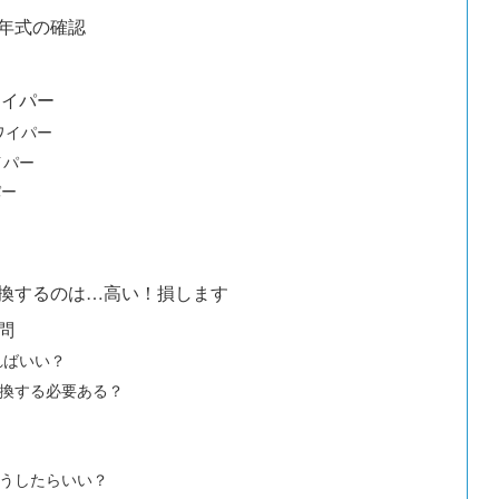
年式の確認
ワイパー
ワイパー
イパー
パー
換するのは…高い！損します
問
ればいい？
換する必要ある？
うしたらいい？